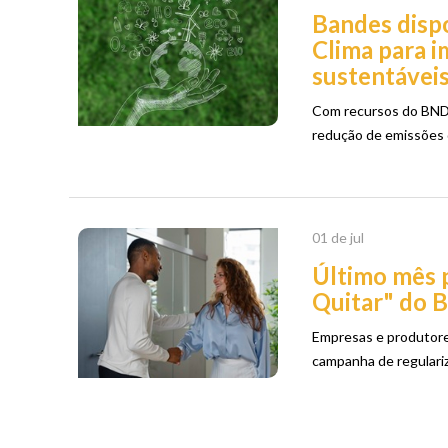
Bandes dispo
Clima para i
sustentávei
Com recursos do BNDE
redução de emissões 
01 de jul
Último mês 
Quitar" do 
Empresas e produtores
campanha de regulariz