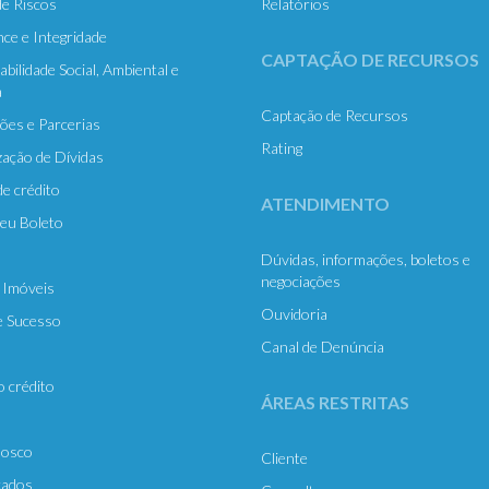
e Riscos
Relatórios
ce e Integridade
CAPTAÇÃO DE RECURSOS
bilidade Social, Ambiental e
a
Captação de Recursos
es e Parcerias
Rating
zação de Dívidas
e crédito
ATENDIMENTO
eu Boleto
Dúvidas, informações, boletos e
negociações
e Imóveis
Ouvidoria
e Sucesso
Canal de Denúncia
o crédito
ÁREAS RESTRITAS
nosco
Cliente
ados