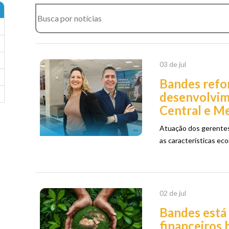
03 de jul
Bandes refor
desenvolvim
Central e M
Atuação dos gerentes
as características ec
02 de jul
Bandes está 
financeiros 