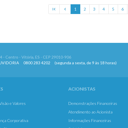
first_page
chevron_left
1
2
3
4
5
6
 54 - Centro - Vitória, ES - CEP 29010-906
ORIA 0800 283 4202 (segunda a sexta, de 9 às 18 horas)
S
ACIONISTAS
Visão e Valores
Demonstrações Financeiras
Atendimento ao Acionista
nça Corporativa
Informações Financeiras