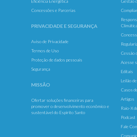
Eficiência Energética
Gestão d
Concessões e Parcerias
Complian
Responsa
PRIVACIDADE E SEGURANÇA
Climátic
Concessõ
Aviso de Privacidade
Regulari
Termos de Uso
Cessão d
Proteção de dados pessoais
Acesse s
Segurança
Editais
Leilão d
MISSÃO
Casos d
Artigos
Ofertar soluções financeiras para
promover o desenvolvimento econômico e
Raio-X d
sustentável do Espírito Santo
Podcast
Fale Co
Comunic