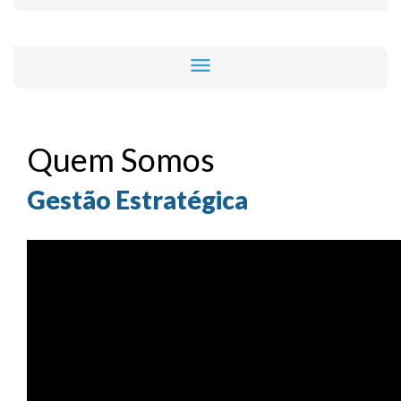
menu
Quem Somos
Gestão Estratégica