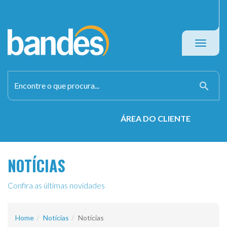
Toggle
navigati
search
ÁREA DO CLIENTE
NOTÍCIAS
Confira as últimas novidades
Home
Notícias
Notícias