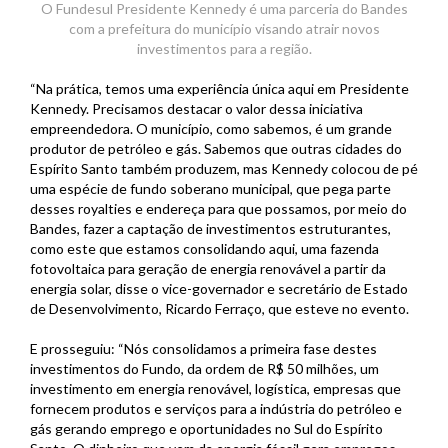
O Fundesul Presidente Kennedy é uma parceria do Bandes
com a prefeitura do município visando atrair novos
investimentos para a região.
“Na prática, temos uma experiência única aqui em Presidente
Kennedy. Precisamos destacar o valor dessa iniciativa
empreendedora. O município, como sabemos, é um grande
produtor de petróleo e gás. Sabemos que outras cidades do
Espírito Santo também produzem, mas Kennedy colocou de pé
uma espécie de fundo soberano municipal, que pega parte
desses royalties e endereça para que possamos, por meio do
Bandes, fazer a captação de investimentos estruturantes,
como este que estamos consolidando aqui, uma fazenda
fotovoltaica para geração de energia renovável a partir da
energia solar, disse o vice-governador e secretário de Estado
de Desenvolvimento, Ricardo Ferraço, que esteve no evento.
E prosseguiu: “Nós consolidamos a primeira fase destes
investimentos do Fundo, da ordem de R$ 50 milhões, um
investimento em energia renovável, logística, empresas que
fornecem produtos e serviços para a indústria do petróleo e
gás gerando emprego e oportunidades no Sul do Espírito