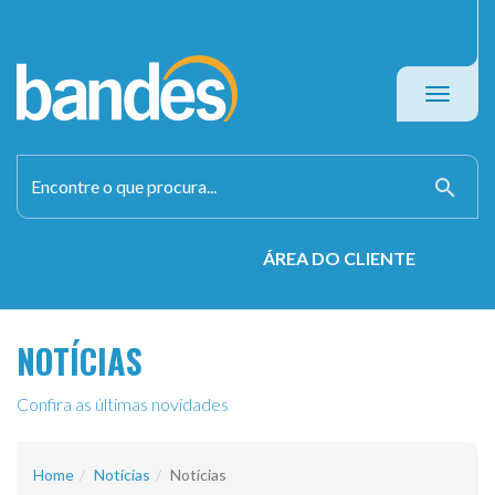
Toggle
navigati
search
ÁREA DO CLIENTE
NOTÍCIAS
Confira as últimas novidades
Home
Notícias
Notícias