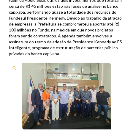
Além da Apolo Solar, outros dois investimentos que totalizam
cerca de R$ 45 milhões estão nas fases de análise no banco
capixaba, performando quase a totalidade dos recursos do
Fundesul Presidente Kennedy. Devido ao trabalho da atração
de empresas, a Prefeitura se comprometeu a aportar até R$
100 milhões no Fundo, na medida em que novos projetos
forem sendo contratados. A agenda também envolveu a
assinatura do termo de adesão de Presidente Kennedy ao ES
Inteligente, programa de estruturação de parcerias público-
privadas do banco capixaba.
search