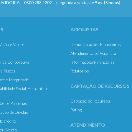
ORIA 0800 283 4202 (segunda a sexta, de 9 às 18 horas)
S
ACIONISTAS
Visão e Valores
Demonstrações Financeiras
Atendimento ao Acionista
nça Corporativa
Informações Financeiras
e Riscos
Relatórios
ce e Integridade
CAPTAÇÃO DE RECURSOS
bilidade Social, Ambiental e
a
Captação de Recursos
es e Parcerias
Rating
zação de Dívidas
e crédito
ATENDIMENTO
eu Boleto