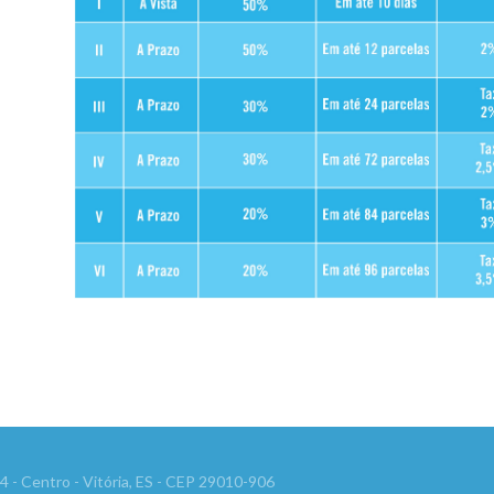
 54 - Centro - Vitória, ES - CEP 29010-906