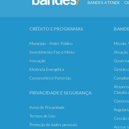
BANDES ATENDE OUVID
CRÉDITO E PROGRAMAS
BANDE
Município - Poder Público
Missão, 
Investimento Fixo e Misto
Atuação
Inovação
Governa
Eficiência Energética
Gestão d
Concessões e Parcerias
Complian
Responsa
PRIVACIDADE E SEGURANÇA
Climátic
Concessõ
Aviso de Privacidade
Regulari
Termos de Uso
Cessão d
Proteção de dados pessoais
Acesse s